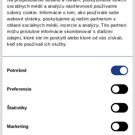
partnerov – tento súhlas môžete kedykoľvek odvolať
sociálnych médií a analýzu návštevnosti používame
zaslaním e-mailu na adresu
dane_osobowe@multiform.pl
.
súbory cookie. Informácie o tom, ako používate naše
webové stránky, poskytujeme aj našim partnerom v
Vaše práva
oblasti sociálnych médií, inzercie a analýzy. Títo partneri
môžu príslušné informácie skombinovať s ďalšími
Máte právo požadovať prístup k svojim osobným údajom,
údajmi, ktoré ste im poskytli alebo ktoré od vás získali,
keď ste používali ich služby.
ich opravu, vymazanie alebo obmedzenie spracovania, ako
aj právo vzniesť námietku proti ich spracovaniu, ďalej máte
právo na prenos údajov a právo podať sťažnosť
Výber
dozornému orgánu, t. j. predsedovi Úradu na ochranu
Potrebné
súhlasu
osobných údajov.
Preferencie
Poskytnutie Vašich údajov je dobrovoľné, ale potrebné na
zodpovedanie Vašej otázky.
Štatistiky
Správca neurčil Zodpovednú osobu pre ochranu osobných
údajov. Všetku korešpondenciu týkajúcu sa Vašich
Marketing
osobných údajov môžete poslať na e-mail