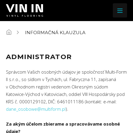
Kolekcie
INFORMAČNÁ KLAUZULA
Jazz
O značke
ADMINISTRATOR
Rock
Dekory
Správcom Vašich osobných údajov je spoločnosť Multi-Form
Rock Herringbone
II s.r.o., so sídlom v Tychách, ul. Fabryczna 11, zapísaná
Inšpirácie
v Obchodnom registri vedenom Okresným súdom
Freestyle
Katowice-Východ v Katoviciach, oddiel VIII Hospodársky pod
KRS č. 0000129102, DIČ: 6461011186 (kontakt: e-mail:
Blog
Freestyle Herringbone
dane_osobowe@multiform.pl
).
R’n’B
Za akým účelom zbierame a spracovávame osobné
Kde kúpiť
údaje?
House