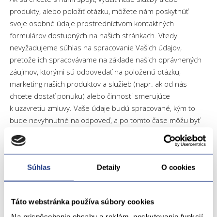
produkty, alebo položiť otázku, môžete nám poskytnúť
svoje osobné údaje prostredníctvom kontaktných
formulárov dostupných na našich stránkach. Vtedy
nevyžadujeme súhlas na spracovanie Vašich údajov,
pretože ich spracovávame na základe našich oprávnených
záujmov, ktorými sú odpovedať na položenú otázku,
marketing našich produktov a služieb (napr. ak od nás
chcete dostať ponuku) alebo činnosti smerujúce
k uzavretiu zmluvy. Vaše údaje budú spracované, kým to
bude nevyhnutné na odpoveď, a po tomto čase môžu byť
spracovávané počas obdobia premlčania možných nárokov.
Obchodné informácie
Súhlas
Detaily
O cookies
Ak sme od Vás žiadali súhlas na spracovanie osobných
údajov za účelom poskytovania marketingových služieb
Táto webstránka používa súbory cookies
našich produktov a služieb a produktov našich obchodných
Na prispôsobenie obsahu a reklám, poskytovanie funkcií