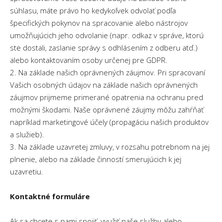
súhlasu, máte právo ho kedykoľvek odvolať podľa
špecifických pokynov na spracovanie alebo nástrojov
umožňujúcich jeho odvolanie (napr. odkaz v správe, ktorú
ste dostali, zaslanie správy s odhlásením z odberu atď.)
alebo kontaktovaním osoby určenej pre GDPR.
2. Na základe našich oprávnených záujmov. Pri spracovaní
Vašich osobných údajov na základe našich oprávnených
záujmov prijmeme primerané opatrenia na ochranu pred
možnými škodami. Naše oprávnené záujmy môžu zahŕňať
napríklad marketingové účely (propagáciu našich produktov
a služieb).
3. Na základe uzavretej zmluvy, v rozsahu potrebnom na jej
plnenie, alebo na základe činností smerujúcich k jej
uzavretiu.
Kontaktné formuláre
Ak sa chcete s nami spojiť, využiť naše služby alebo