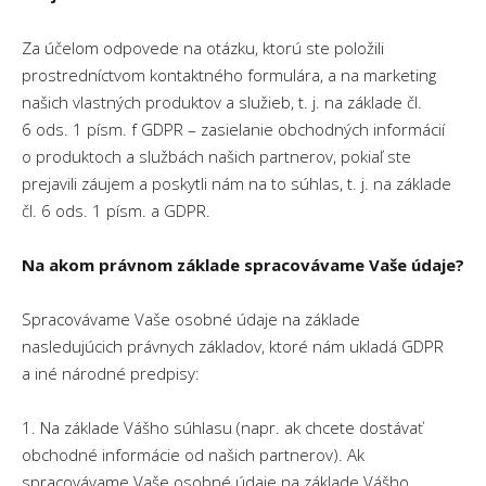
House Herringbone
Za účelom odpovede na otázku, ktorú ste položili
prostredníctvom kontaktného formulára, a na marketing
Blues
našich vlastných produktov a služieb, t. j. na základe čl.
6 ods. 1 písm. f GDPR – zasielanie obchodných informácií
Blues Herringbone
Vizualizér
o produktoch a službách našich partnerov, pokiaľ ste
prejavili záujem a poskytli nám na to súhlas, t. j. na základe
čl. 6 ods. 1 písm. a GDPR.
Zóna architekta
Na akom právnom základe spracovávame Vaše údaje?
Na stiahnutie
Spracovávame Vaše osobné údaje na základe
nasledujúcich právnych základov, ktoré nám ukladá GDPR
Montáž
a iné národné predpisy:
SK
EN
PL
DE
CZ
UA
1. Na základe Vášho súhlasu (napr. ak chcete dostávať
obchodné informácie od našich partnerov). Ak
spracovávame Vaše osobné údaje na základe Vášho